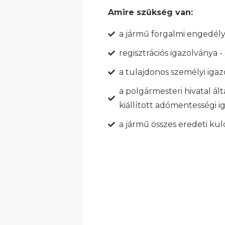
Amire szükség van:
a jármű forgalmi engedél
regisztrációs igazolványa 
a tulajdonos személyi iga
a polgármesteri hivatal ál
kiállított adómentességi i
a jármű összes eredeti kul