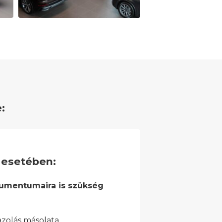
:
 esetében:
kumentumaira is szükség
azolás másolata