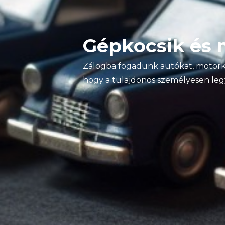
Gépkocsik és 
Zálogba fogadunk autókat, motorke
hogy a tulajdonos személyesen leg