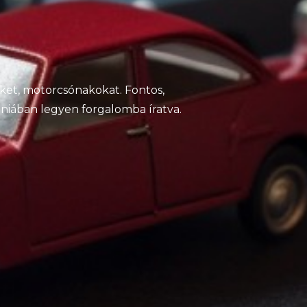
ket, motorcsónakokat. Fontos,
niában legyen forgalomba íratva.