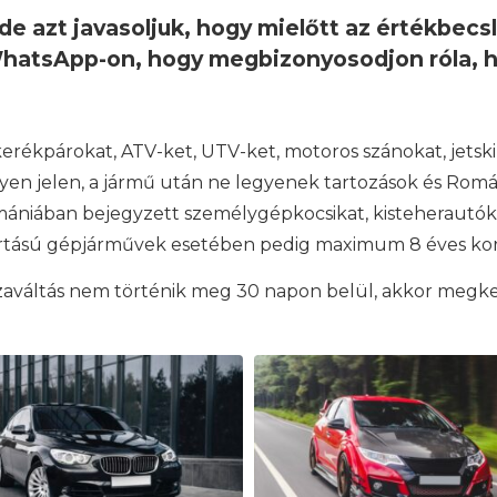
de azt javasoljuk, hogy mielőtt az értékbec
hatsApp-on, hogy megbizonyosodjon róla, h
rékpárokat, ATV-ket, UTV-ket, motoros szánokat, jetski
yen jelen, a jármű után ne legyenek tartozások és Romá
Romániában bejegyzett személygépkocsikat, kisteherautó
yártású gépjárművek esetében pedig maximum 8 éves kor
isszaváltás nem történik meg 30 napon belül, akkor megk