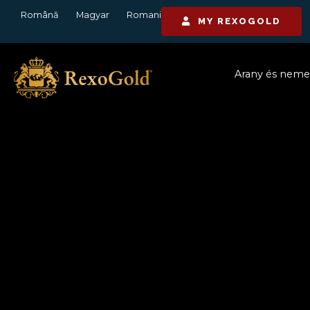
Română
Magyar
Romani
MY REXOGOLD
Arany és nem