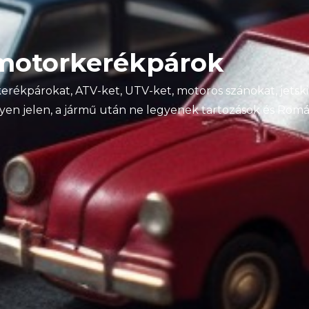
motorkerékpárok
rékpárokat, ATV-ket, UTV-ket, motoros szánokat, jetski
yen jelen, a jármű után ne legyenek tartozások és Romá