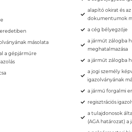
alapító okirat és az
dokumentumok má
ye
a cég bélyegzője
- eredetiben
a járműt zálogba 
zolványának másolata
meghatalmazása
tal a gépjárműre
a járműt zálogba 
gazolás
a jogi személy kép
csa
igazolványának má
a jármű forgalmi e
regisztrációs igazo
a tulajdonosok álta
(AGA határozat) a 