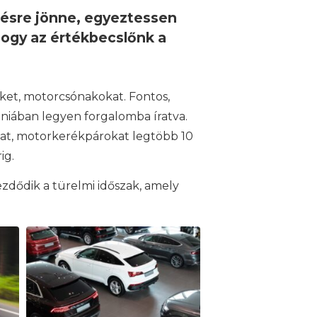
slésre jönne, egyeztessen
ogy az értékbecslőnk a
ket, motorcsónakokat. Fontos,
niában legyen forgalomba íratva.
kat, motorkerékpárokat legtöbb 10
ig.
ezdődik a türelmi időszak, amely