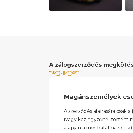
A zálogszerződés megkötések
Magánszemélyek ese
A szerződés aláírására csak a
(vagy közjegyzőnél történt
alapján a meghatalmazottja) 