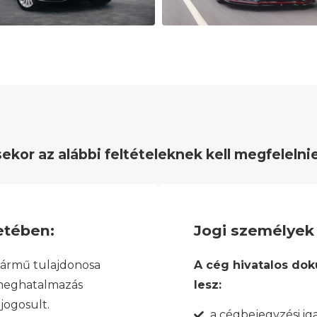
or az alábbi feltételeknek kell megfelelnie
tében:
Jogi személyek
 jármű tulajdonosa
A cég hivatalos do
 meghatalmazás
lesz:
jogosult.
a cégbejegyzési ig