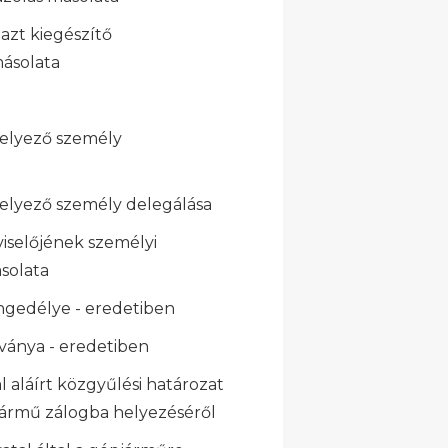
 azt kiegészítő
solata
helyező személy
helyező személy delegálása
viselőjének személyi
solata
ngedélye - eredetiben
lványa - eredetiben
l aláírt közgyűlési határozat
jármű zálogba helyezéséről