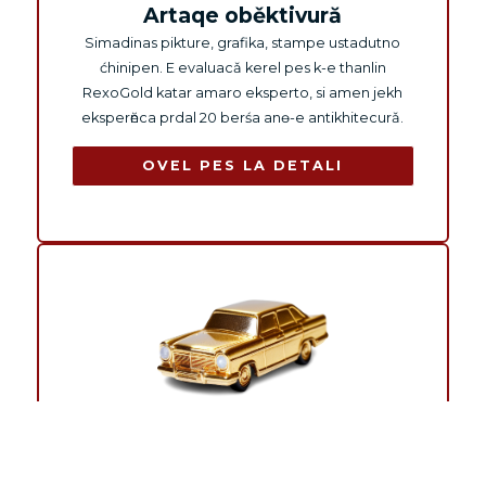
Artaqe oběktivură
Simadinas pikture, grafika, stampe ustadutno
ćhinipen. E evaluacǎ kerel pes k-e thanlin
RexoGold katar amaro eksperto, si amen jekh
eksperӗnca prdal 20 berśa anө-e antikhitecurǎ.
OVEL PES LA DETALI
Auto-moto
Simadinas vurdona, motoćhigleturǎ, ATU
-urǎ,
UTV-urǎ,snovmobilurǎ, jetski-urǎ, bero motoreҫa.