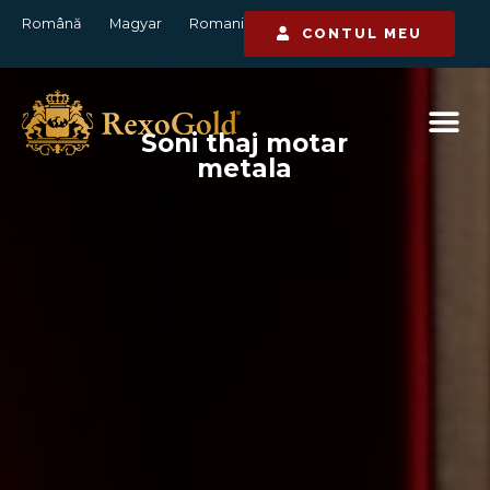
Română
Magyar
Romani
CONTUL MEU
Auto-moto​
Auto-moto​
Auto-moto​
Elektrikane
Elektrikane
Elektrikane
Artaqe oběktivură​
Artaqe oběktivură​
Artaqe oběktivură​
Barvalikane vaxtană​
Barvalikane vaxtană​
Barvalikane vaxtană​
Soni thaj motar
Soni thaj motar
Soni thaj motar
Diamantesqe
Diamantesqe
Diamantesqe
biƷuterě​
biƷuterě​
biƷuterě​
metala​
metala​
metala​