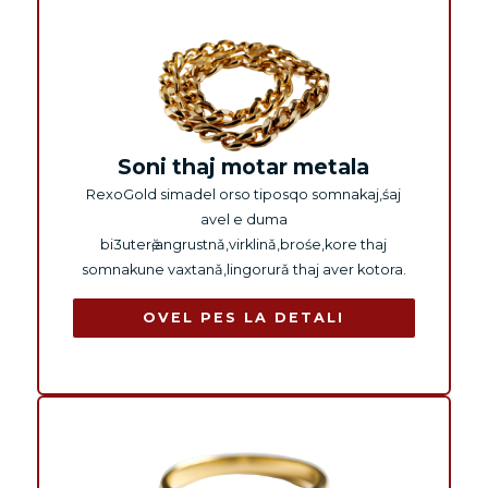
Soni thaj motar metala
RexoGold simadel orso tiposqo somnakaj,śaj
avel e duma
biƷuterӗ,angrustnǎ,virklinǎ,brośe,kore thaj
somnakune vaxtanǎ,lingorurǎ thaj aver kotora.
OVEL PES LA DETALI